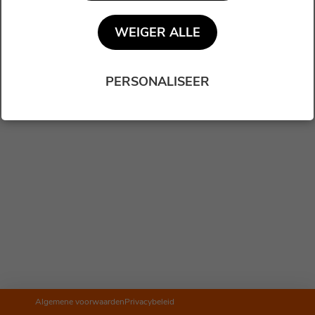
VOLGENDE
WEIGER ALLE
PERSONALISEER
Algemene voorwaarden
Privacybeleid